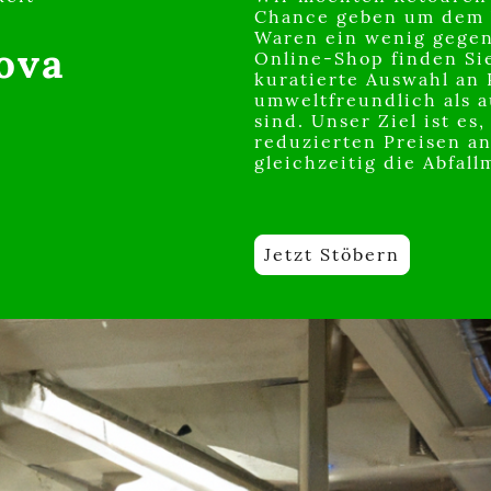
Chance geben um dem 
Waren ein wenig gegen
ova
Online-Shop finden Sie
kuratierte Auswahl an 
umweltfreundlich als 
sind. Unser Ziel ist es
reduzierten Preisen a
gleichzeitig die Abfal
Jetzt Stöbern